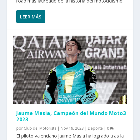
road más laureado de la historia del motociclismo.
LEER MÁS
Jaume Masia, Campeón del Mundo Moto3
2023
por
Club del Motorista
|
Nov 19, 2023
|
Deporte
|
0
El piloto valenciano Jaume Masia ha logrado tras la