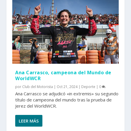
Ana Carrasco, campeona del Mundo de
WorldWCR
por
Club del Motorista
|
Oct 21, 2024
|
Deporte
|
0
Ana Carrasco se adjudicó «in extremis» su segundo
título de campeona del mundo tras la prueba de
Jerez del WorldWCR.
LEER MÁS