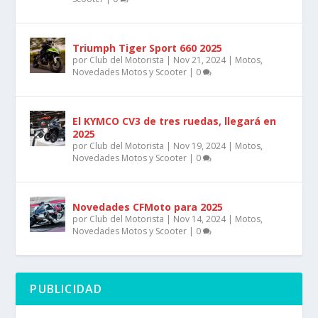
Triumph Tiger Sport 660 2025
por
Club del Motorista
|
Nov 21, 2024
|
Motos
,
Novedades Motos y Scooter
|
0
El KYMCO CV3 de tres ruedas, llegará en
2025
por
Club del Motorista
|
Nov 19, 2024
|
Motos
,
Novedades Motos y Scooter
|
0
Novedades CFMoto para 2025
por
Club del Motorista
|
Nov 14, 2024
|
Motos
,
Novedades Motos y Scooter
|
0
PUBLICIDAD