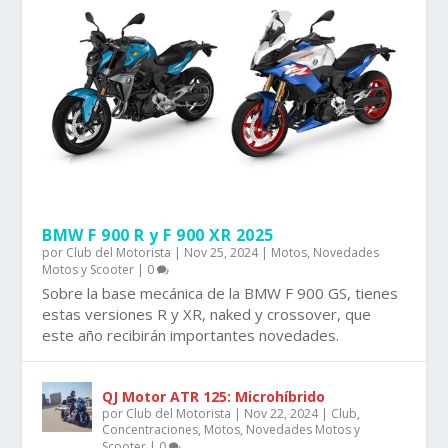
BMW F 900 R y F 900 XR 2025
por
Club del Motorista
|
Nov 25, 2024
|
Motos
,
Novedades
Motos y Scooter
|
0
Sobre la base mecánica de la BMW F 900 GS, tienes
estas versiones R y XR, naked y crossover, que
este año recibirán importantes novedades.
QJ Motor ATR 125: Microhíbrido
por
Club del Motorista
|
Nov 22, 2024
|
Club
,
Concentraciones
,
Motos
,
Novedades Motos y
Scooter
|
0