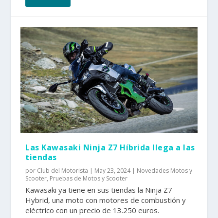
Las Kawasaki Ninja Z7 Híbrida llega a las
tiendas
por
Club del Motorista
|
May 23, 2024
|
Novedades Motos y
Scooter
,
Pruebas de Motos y Scooter
Kawasaki ya tiene en sus tiendas la Ninja Z7
Hybrid, una moto con motores de combustión y
eléctrico con un precio de 13.250 euros.