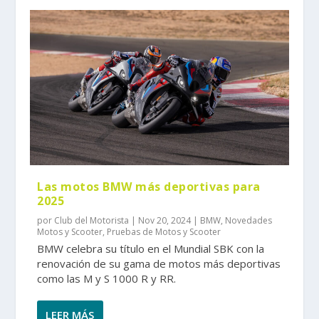
Las motos BMW más deportivas para
2025
por
Club del Motorista
|
Nov 20, 2024
|
BMW
,
Novedades
Motos y Scooter
,
Pruebas de Motos y Scooter
BMW celebra su título en el Mundial SBK con la
renovación de su gama de motos más deportivas
como las M y S 1000 R y RR.
LEER MÁS