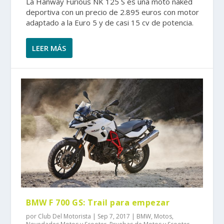
La Hanway Furious NK 125 S es una moto naked
deportiva con un precio de 2.895 euros con motor
adaptado a la Euro 5 y de casi 15 cv de potencia.
LEER MÁS
BMW F 700 GS: Trail para empezar
por
Club Del Motorista
|
Sep 7, 2017
|
BMW
,
Motos
,