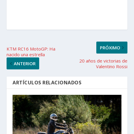
PRÓXIMO
KTM RC16 MotoGP: Ha
nacido una estrella
20 años de victorias de
ANTERIOR
Valentino Rossi
ARTÍCULOS RELACIONADOS