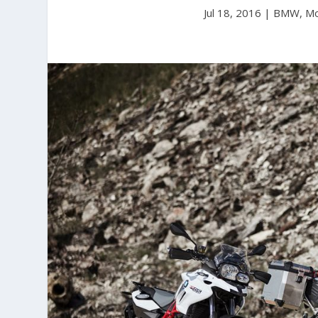
Jul 18, 2016
|
BMW
,
M