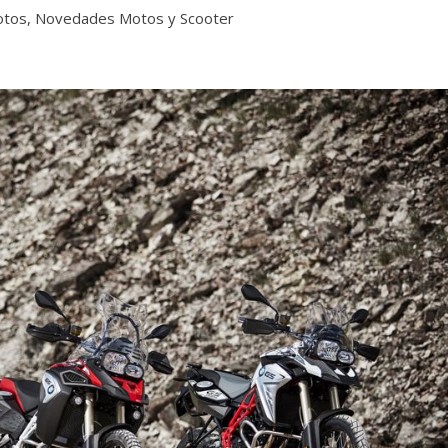
otos
,
Novedades Motos y Scooter