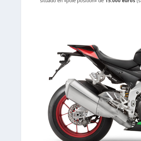
situado en «pole position» de
15.000 euros
(s