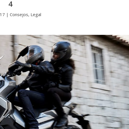
4
017
|
Consejos
,
Legal