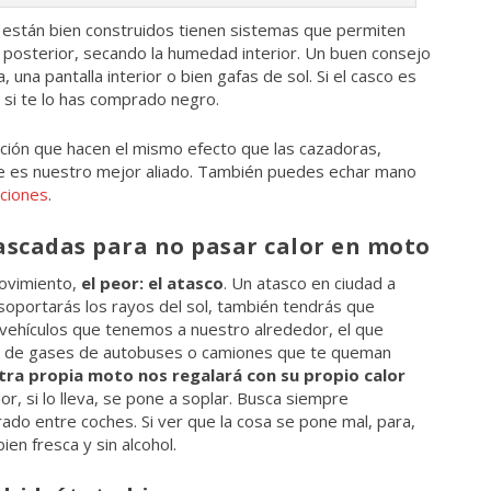
si están bien construidos tienen sistemas que permiten
la posterior, secando la humedad interior. Un buen consejo
, una pantalla interior o bien gafas de sol. Si el casco es
 si te lo has comprado negro.
ción que hacen el mismo efecto que las cazadoras,
ire es nuestro mejor aliado. También puedes echar mano
ciones
.
ascadas para no pasar calor en moto
movimiento,
el peor: el atasco
. Un atasco en ciudad a
 soportarás los rayos del sol, también tendrás que
s vehículos que tenemos a nuestro alrededor, el que
lida de gases de autobuses o camiones que te queman
tra propia moto nos regalará con su propio calor
r, si lo lleva, se pone a soplar. Busca siempre
ado entre coches. Si ver que la cosa se pone mal, para,
en fresca y sin alcohol.