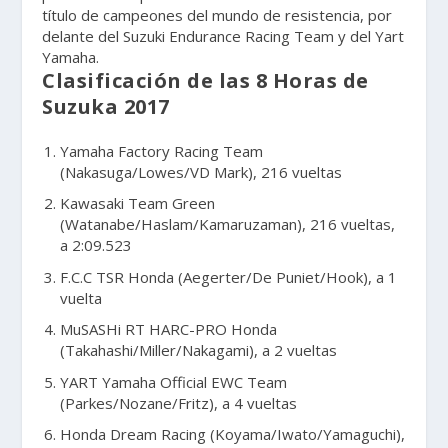
título de campeones del mundo de resistencia, por
delante del Suzuki Endurance Racing Team y del Yart
Yamaha.
Clasificación de las 8 Horas de
Suzuka 2017
Yamaha Factory Racing Team
(Nakasuga/Lowes/VD Mark), 216 vueltas
Kawasaki Team Green
(Watanabe/Haslam/Kamaruzaman), 216 vueltas,
a 2:09.523
F.C.C TSR Honda (Aegerter/De Puniet/Hook), a 1
vuelta
MuSASHi RT HARC-PRO Honda
(Takahashi/Miller/Nakagami), a 2 vueltas
YART Yamaha Official EWC Team
(Parkes/Nozane/Fritz), a 4 vueltas
Honda Dream Racing (Koyama/Iwato/Yamaguchi),