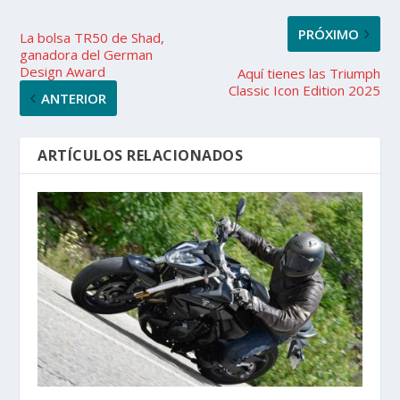
PRÓXIMO
La bolsa TR50 de Shad,
ganadora del German
Design Award
Aquí tienes las Triumph
Classic Icon Edition 2025
ANTERIOR
ARTÍCULOS RELACIONADOS