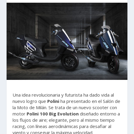
Una idea revolucionaria y futurista ha dado vida al
nuevo logro que
Polini
ha presentado en el Salón de
la Moto de Milán. Se trata de un nuevo scooter con
motor
Polini 100 Big Evolution
diseñado entorno a
los flujos de aire; elegante, pero al mismo tiempo
racing, con líneas aerodinámicas para desafiar al
viento y conseguir la máxima velocidad.