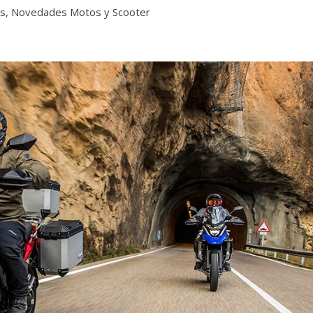
s
,
Novedades Motos y Scooter