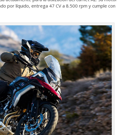
gerado por líquido, entrega 47 CV a 8.500 rpm y cumple con