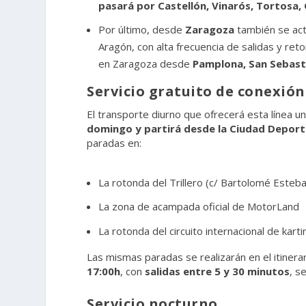
pasará por Castellón, Vinarós, Tortosa
Por último, desde
Zaragoza
también se act
Aragón, con alta frecuencia de salidas y ret
en Zaragoza desde
Pamplona, San Sebastiá
Servicio gratuito de conexió
El transporte diurno que ofrecerá esta línea 
domingo y partirá desde la Ciudad Deporti
paradas en:
La rotonda del Trillero (c/ Bartolomé Esteb
La zona de acampada oficial de MotorLand
La rotonda del circuito internacional de kar
Las mismas paradas se realizarán en el itinera
17:00h
, con
salidas entre 5 y 30 minutos
, s
Servicio nocturno