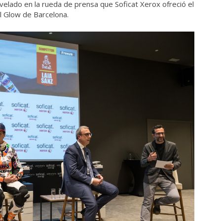
svelado en la rueda de prensa que Soficat Xerox ofreció el
l Glow de Barcelona.