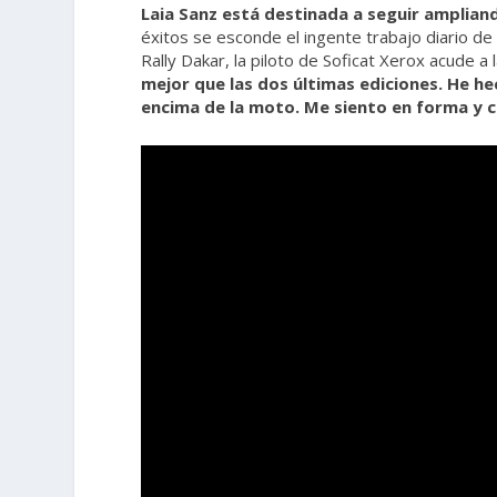
Laia Sanz está destinada a seguir amplian
éxitos se esconde el ingente trabajo diario de 
Rally Dakar, la piloto de Soficat Xerox acude a
mejor que las dos últimas ediciones. He 
encima de la moto. Me siento en forma y co