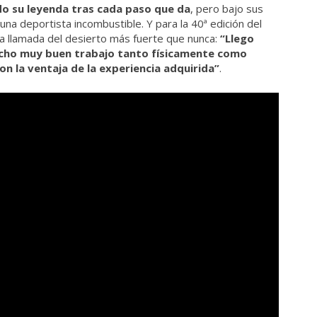
do su leyenda tras cada paso que da
, pero bajo sus
una deportista incombustible. Y para la 40ª edición del
 la llamada del desierto más fuerte que nunca:
“Llego
hecho muy buen trabajo tanto físicamente como
n la ventaja de la experiencia adquirida”
.