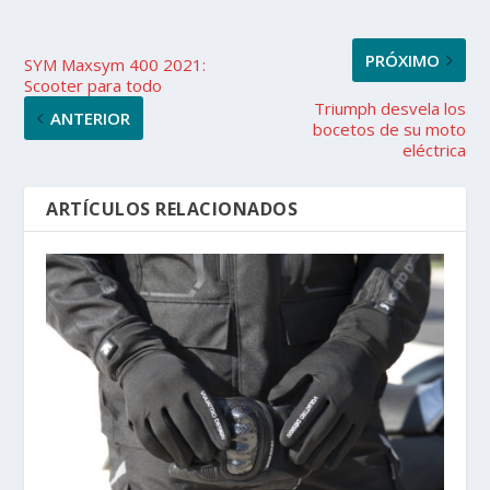
PRÓXIMO
SYM Maxsym 400 2021:
Scooter para todo
Triumph desvela los
ANTERIOR
bocetos de su moto
eléctrica
ARTÍCULOS RELACIONADOS