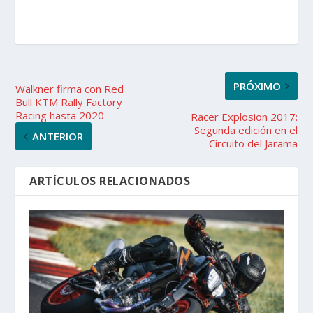
PRÓXIMO
Walkner firma con Red
Bull KTM Rally Factory
Racing hasta 2020
Racer Explosion 2017:
Segunda edición en el
ANTERIOR
Circuito del Jarama
ARTÍCULOS RELACIONADOS