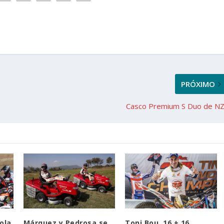
PRÓXIMO
Casco Premium S Duo de NZ
ola
Márquez y Pedrosa se
Toni Bou, 16 + 16