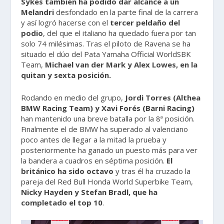
Sykes también ha podido dar alcance a un
Melandri
desfondado en la parte final de la carrera
y así logró hacerse con el
tercer peldaño del
podio
, del que el italiano ha quedado fuera por tan
solo 74 milésimas. Tras el piloto de Ravena se ha
situado el dúo del Pata Yamaha Official WorldSBK
Team,
Michael van der Mark y Alex Lowes, en la
quitan y sexta posición.
Rodando en medio del grupo,
Jordi Torres (Althea
BMW Racing Team) y Xavi Forés (Barni Racing)
han mantenido una breve batalla por la 8ª posición.
Finalmente el de BMW ha superado al valenciano
poco antes de llegar a la mitad la prueba y
posteriormente ha ganado un puesto más para ver
la bandera a cuadros en séptima posición.
El
británico ha sido octavo
y tras él ha cruzado la
pareja del Red Bull Honda World Superbike Team,
Nicky Hayden y Stefan Bradl, que ha
completado el top 10
.