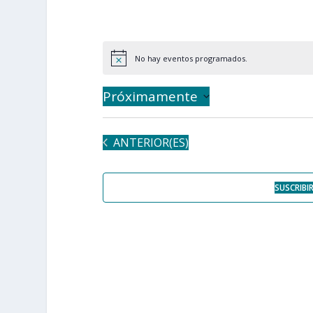
No hay eventos programados.
Próximamente
Seleccionar
fecha.
EVENTOS
ANTERIOR(ES)
SUSCRIBI