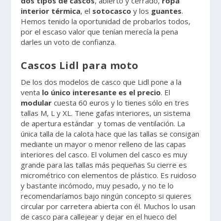
dos tipos de cascos
, abierto y cerrado,
ropa
interior térmica
, el
sotocasco
y los
guantes
.
Hemos tenido la oportunidad de probarlos todos,
por el escaso valor que tenían merecía la pena
darles un voto de confianza.
Cascos Lidl para moto
De los dos modelos de casco que Lidl pone a la
venta
lo único interesante es el precio
. El
modular
cuesta 60 euros y lo tienes sólo en tres
tallas M, L y XL. Tiene gafas interiores, un sistema
de apertura estándar y tomas de ventilación. La
única talla de la calota hace que las tallas se consigan
mediante un mayor o menor relleno de las capas
interiores del casco. El volumen del casco es muy
grande para las tallas más pequeñas Su cierre es
micrométrico con elementos de plástico. Es ruidoso
y bastante incómodo, muy pesado, y no te lo
recomendaríamos bajo ningún concepto si quieres
circular por carretera abierta con él. Muchos lo usan
de casco para callejear y dejar en el hueco del