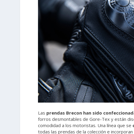
Las
prendas Brecon han sido confeccionadas
forros desmontables de Gore-Tex y están dise
comodidad a los motoristas. Una línea que se
todas las prendas de la colección e incorpor