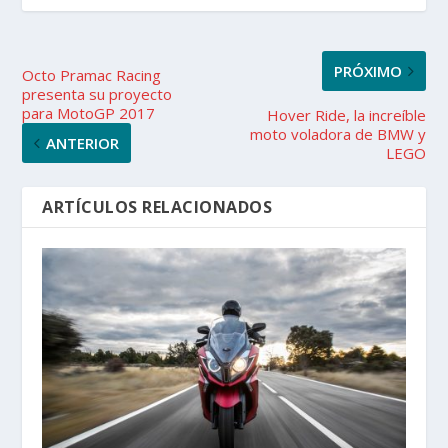
PRÓXIMO
Octo Pramac Racing
presenta su proyecto
para MotoGP 2017
Hover Ride, la increíble
moto voladora de BMW y
ANTERIOR
LEGO
ARTÍCULOS RELACIONADOS