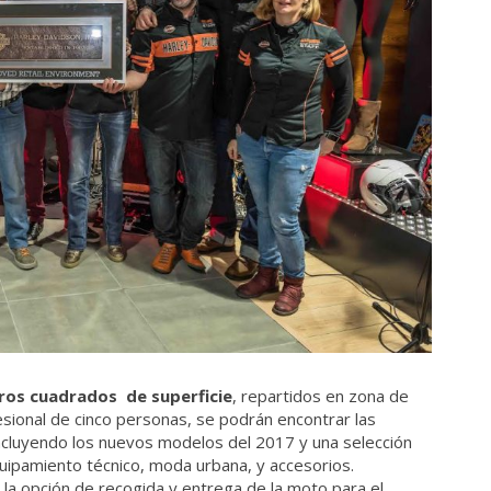
ros cuadrados de superficie
, repartidos en zona de
ofesional de cinco personas, se podrán encontrar las
incluyendo los nuevos modelos del 2017 y una selección
uipamiento técnico, moda urbana, y accesorios.
la opción de recogida y entrega de la moto para el