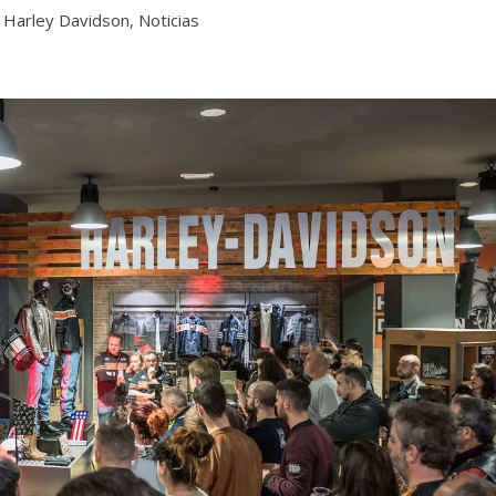
|
Harley Davidson
,
Noticias