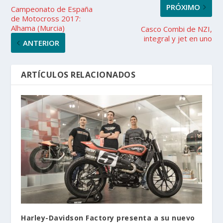
PRÓXIMO
Campeonato de España
de Motocross 2017:
Alhama (Murcia)
Casco Combi de NZI,
integral y jet en uno
ANTERIOR
ARTÍCULOS RELACIONADOS
Harley-Davidson Factory presenta a su nuevo