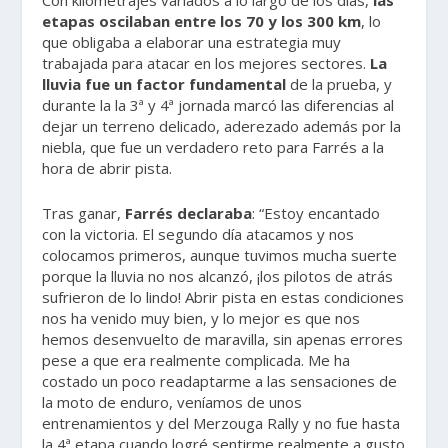
etapas oscilaban entre los 70 y los 300 km
, lo
que obligaba a elaborar una estrategia muy
trabajada para atacar en los mejores sectores.
La
lluvia fue un factor fundamental
de la prueba, y
durante la la 3ª y 4ª jornada marcó las diferencias al
dejar un terreno delicado, aderezado además por la
niebla, que fue un verdadero reto para Farrés a la
hora de abrir pista.
Tras ganar,
Farrés declaraba
: “Estoy encantado
con la victoria. El segundo día atacamos y nos
colocamos primeros, aunque tuvimos mucha suerte
porque la lluvia no nos alcanzó, ¡los pilotos de atrás
sufrieron de lo lindo! Abrir pista en estas condiciones
nos ha venido muy bien, y lo mejor es que nos
hemos desenvuelto de maravilla, sin apenas errores
pese a que era realmente complicada. Me ha
costado un poco readaptarme a las sensaciones de
la moto de enduro, veníamos de unos
entrenamientos y del Merzouga Rally y no fue hasta
la 4ª etapa cuando logré sentirme realmente a gusto