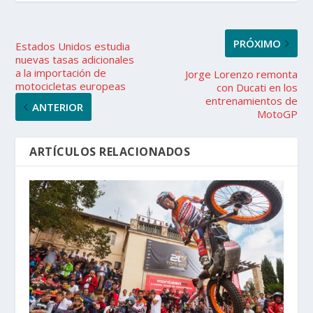
PRÓXIMO
Estados Unidos estudia
nuevas tasas adicionales
a la importación de
Jorge Lorenzo remonta
motocicletas europeas
con Ducati en los
entrenamientos de
ANTERIOR
MotoGP
ARTÍCULOS RELACIONADOS