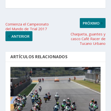
PRÓXIMO
Comienza el Campeonato
del Mundo de Trial 2017
Chaqueta, guantes y
ANTERIOR
casco Café Racer de
Tucano Urbano
ARTÍCULOS RELACIONADOS