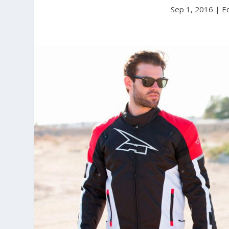
Sep 1, 2016
|
E