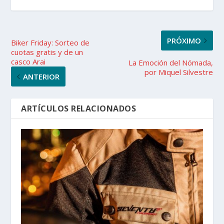
PRÓXIMO
Biker Friday: Sorteo de
cuotas gratis y de un
casco Arai
La Emoción del Nómada,
por Miquel Silvestre
ANTERIOR
ARTÍCULOS RELACIONADOS