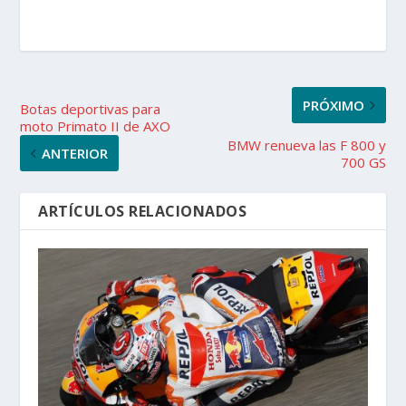
PRÓXIMO
Botas deportivas para
moto Primato II de AXO
BMW renueva las F 800 y
ANTERIOR
700 GS
ARTÍCULOS RELACIONADOS