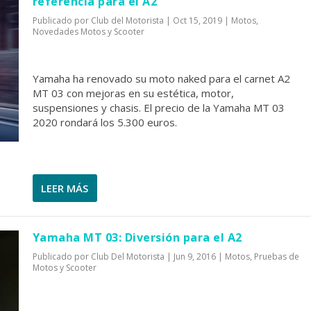
referencia para el A2
Publicado por
Club del Motorista
|
Oct 15, 2019
|
Motos
,
Novedades Motos y Scooter
Yamaha ha renovado su moto naked para el carnet A2
MT 03 con mejoras en su estética, motor,
suspensiones y chasis. El precio de la Yamaha MT 03
2020 rondará los 5.300 euros.
LEER MÁS
Yamaha MT 03: Diversión para el A2
Publicado por
Club Del Motorista
|
Jun 9, 2016
|
Motos
,
Pruebas de
Motos y Scooter