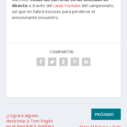
directo
a través del
canal Youtube
del campeonato,
así que no habrá excusas para perderse el
emocionante encuentro.
COMPARTIR:
PRÓXIMO
¿Logrará alguien
destronar a Tom Pagès
en el Red Bull X-Fighters
¡Marc Márquez y Dani