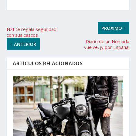
PRÓXIMO
NZI te regala seguridad
con sus cascos
Diario de un Nómada
ANTERIOR
vuelve, ¡y por España!
ARTÍCULOS RELACIONADOS