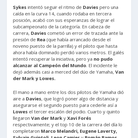
Sykes
intentó seguir el ritmo de
Davies
pero una
caída en la curva 14, cuando rodaba en tercera
posición, acabó con sus esperanzas de lograr el
subcampeonato de la categoría. En cabeza de
carrera,
Davies
cometió un error de trazada ante la
presión de
Rea
(que había arrancado desde el
noveno puesto de la parrilla) y el piloto que hasta
ahora había dominado perdió varios metros. El galés
intentó recuperar la iniciativa, pero ya
no pudo
alcanzar al Campeón del Mundo
. El incidente le
dejó además casi a merced del dúo de Yamaha,
Van
der Mark y Lowes.
El mano a mano entre los dos pilotos de Yamaha dió
aire a
Davies
, que logró poner algo de distancia y
asegurarse el segundo puesto para cederle así a
Lowes
el tercer escalón del podio. Cuarto y quinto
llegaron
Van
der
Mark
y
Xavi
Forés
respectivamente; y el top 10 de la carrera del día lo
completaron
Marco Melandri, Eugene Laverty,
Sylvain Guintoli, Leon Camier
y
Román Ramos.