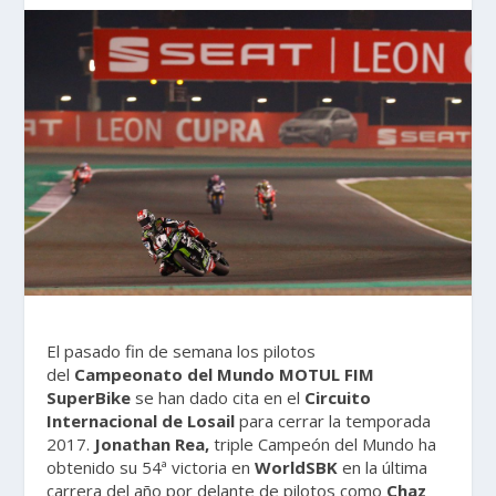
El pasado fin de semana los pilotos
del
Campeonato del Mundo MOTUL FIM
SuperBike
se han dado cita en el
Circuito
Internacional de Losail
para cerrar la temporada
2017.
Jonathan Rea,
triple Campeón del Mundo ha
obtenido su 54ª victoria en
WorldSBK
en la última
carrera del año por delante de pilotos como
Chaz