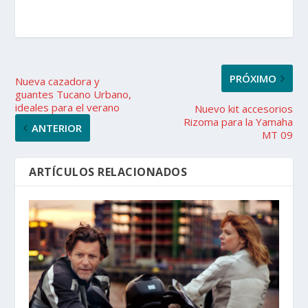
PRÓXIMO
Nueva cazadora y
guantes Tucano Urbano,
ideales para el verano
Nuevo kit accesorios
Rizoma para la Yamaha
ANTERIOR
MT 09
ARTÍCULOS RELACIONADOS