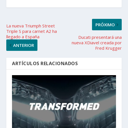
PRÓXIMO
La nueva Triumph Street
Triple S para carnet A2 ha
llegado a España
Ducati presentará una
nueva XDiavel creada por
ANTERIOR
Fred Krugger
ARTÍCULOS RELACIONADOS