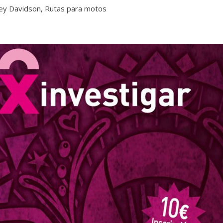
ey Davidson
,
Rutas para motos