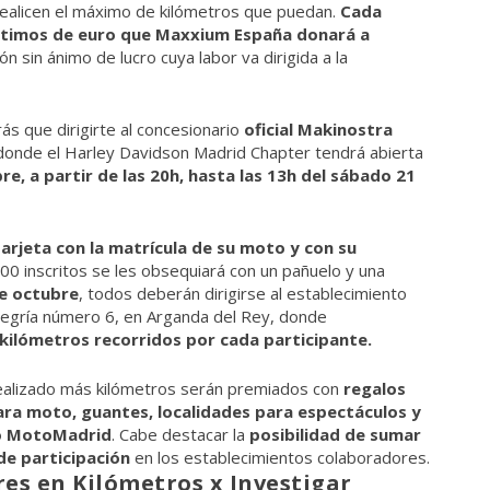
 realicen el máximo de kilómetros que puedan.
Cada
éntimos de euro que Maxxium España donará a
ión sin ánimo de lucro cuya labor va dirigida a la
ás que dirigirte al concesionario
oficial Makinostra
, donde el Harley Davidson Madrid Chapter tendrá abierta
re, a partir de las 20h, hasta las 13h del sábado 21
tarjeta con la matrícula de su moto y con su
00 inscritos se les obsequiará con un pañuelo y una
de octubre
, todos deberán dirigirse al establecimiento
 Alegría número 6, en Arganda del Rey, donde
 kilómetros recorridos por cada participante.
realizado más kilómetros serán premiados con
regalos
ra moto, guantes, localidades para espectáculos y
to MotoMadrid
. Cabe destacar la
posibilidad de sumar
de participación
en los establecimientos colaboradores.
es en Kilómetros x Investigar