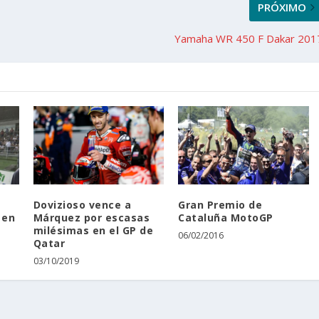
PRÓXIMO
Yamaha WR 450 F Dakar 201
e
Dovizioso vence a
Gran Premio de
 en
Márquez por escasas
Cataluña MotoGP
milésimas en el GP de
06/02/2016
Qatar
03/10/2019