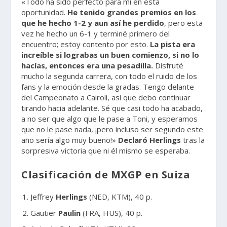
«Todo ha sido perfecto para mi en esta
oportunidad.
He tenido grandes premios en los
que he hecho 1-2 y aun así he perdido
, pero esta
vez he hecho un 6-1 y terminé primero del
encuentro; estoy contento por esto.
La pista era
increíble si lograbas un buen comienzo, si no lo
hacías, entonces era una pesadilla.
Disfruté
mucho la segunda carrera, con todo el ruido de los
fans y la emoción desde la gradas. Tengo delante
del Campeonato a Cairoli, así que debo continuar
tirando hacia adelante. Sé que casi todo ha acabado,
a no ser que algo que le pase a Toni, y esperamos
que no le pase nada, ¡pero incluso ser segundo este
año sería algo muy bueno!»
Declaró Herlings
tras la
sorpresiva victoria que ni él mismo se esperaba.
Clasificación de MXGP en Suiza
Jeffrey
Herlings
(NED, KTM), 40 p.
Gautier
Paulin
(FRA, HUS), 40 p.