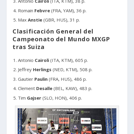
Antonio
Cairoli
(ITA, KTM), 38 p.
Romain
Febvre
(FRA, YAM), 36 p.
Max
Anstie
(GBR, HUS), 31 p.
Clasificación General del
Campeonato del Mundo MXGP
tras Suiza
Antonio
Cairoli
(ITA, KTM), 605 p.
Jeffrey
Herlings
(NED, KTM), 508 p.
Gautier
Paulin
(FRA, HUS), 486 p.
Clement
Desalle
(BEL, KAW), 483 p.
Tim
Gajser
(SLO, HON), 406 p.