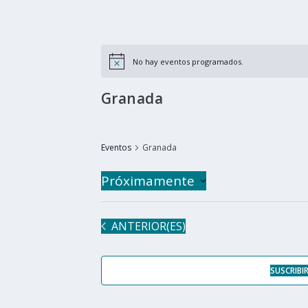
No hay eventos programados.
Granada
Eventos
Granada
Próximamente
Seleccionar
fecha.
EVENTOS
ANTERIOR(ES)
SUSCRIBI