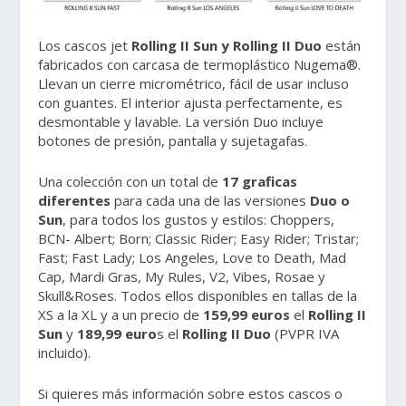
Los cascos jet
Rolling II Sun y Rolling II Duo
están
fabricados con carcasa de termoplástico Nugema®.
Llevan un cierre micrométrico, fácil de usar incluso
con guantes. El interior ajusta perfectamente, es
desmontable y lavable. La versión Duo incluye
botones de presión, pantalla y sujetagafas.
Una colección con un total de
17 graficas
diferentes
para cada una de las versiones
Duo o
Sun
, para todos los gustos y estilos: Choppers,
BCN- Albert; Born; Classic Rider; Easy Rider; Tristar;
Fast; Fast Lady; Los Angeles, Love to Death, Mad
Cap, Mardi Gras, My Rules, V2, Vibes, Rosae y
Skull&Roses. Todos ellos disponibles en tallas de la
XS a la XL y a un precio de
159,99 euros
el
Rolling II
Sun
y
189,99 euro
s el
Rolling II Duo
(PVPR IVA
incluido).
Si quieres más información sobre estos cascos o