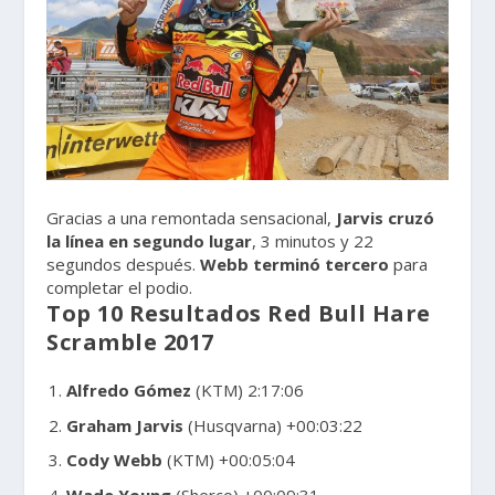
Gracias a una remontada sensacional,
Jarvis cruzó
la línea en segundo lugar
, 3 minutos y 22
segundos después.
Webb terminó tercero
para
completar el podio.
Top 10 Resultados Red Bull Hare
Scramble 2017
Alfredo Gómez
(KTM) 2:17:06
Graham Jarvis
(Husqvarna) +00:03:22
Cody Webb
(KTM) +00:05:04
Wade Young
(Sherco) +00:09:31