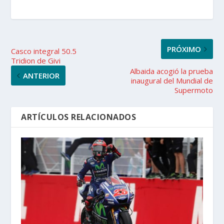
PRÓXIMO
Casco integral 50.5
Tridion de Givi
Albaida acogió la prueba
ANTERIOR
inaugural del Mundial de
Supermoto
ARTÍCULOS RELACIONADOS