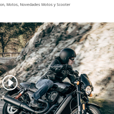
son
,
Motos
,
Novedades Motos y Scooter