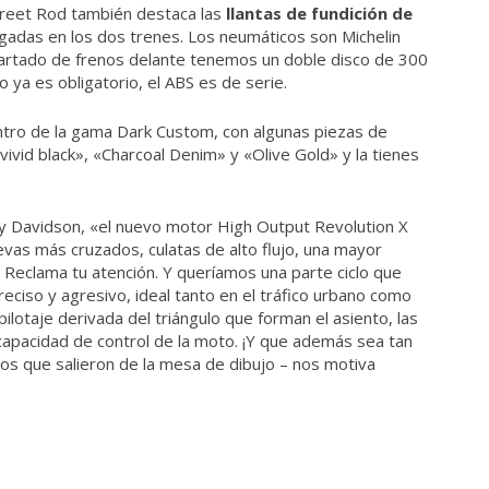
treet Rod también destaca las
llantas de fundición de
gadas en los dos trenes. Los neumáticos son Michelin
artado de frenos delante tenemos un doble disco de 300
ya es obligatorio, el ABS es de serie.
tro de la gama Dark Custom, con algunas piezas de
vivid black», «Charcoal Denim» y «Olive Gold» y la tienes
ley Davidson, «el nuevo motor High Output Revolution X
evas más cruzados, culatas de alto flujo, una mayor
. Reclama tu atención. Y queríamos una parte ciclo que
reciso y agresivo, ideal tanto en el tráfico urbano como
ilotaje derivada del triángulo que forman el asiento, las
 capacidad de control de la moto. ¡Y que además sea tan
tos que salieron de la mesa de dibujo – nos motiva