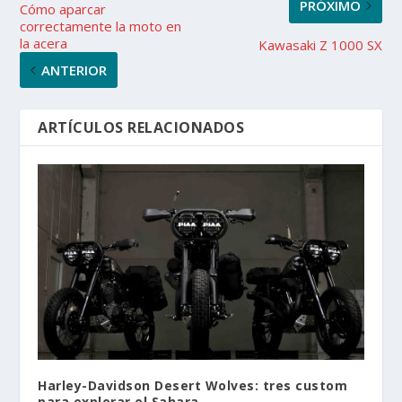
PRÓXIMO
Cómo aparcar
correctamente la moto en
la acera
Kawasaki Z 1000 SX
ANTERIOR
ARTÍCULOS RELACIONADOS
Harley-Davidson Desert Wolves: tres custom
para explorar el Sahara